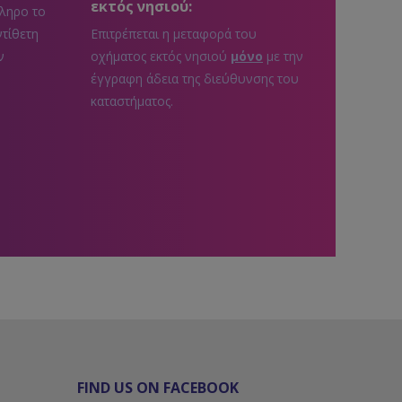
εκτός νησιού:
ληρο το
ντίθετη
Επιτρέπεται η μεταφορά του
ν
οχήματος εκτός νησιού
μόνο
με την
έγγραφη άδεια της διεύθυνσης του
καταστήματος.
FIND US ON FACEBOOK