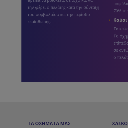
πρέπει να βρίσκεται σε ισχύ και να
ασφάλισ
την φέρει ο πελάτης κατά την σύνταξη
70% της
του συμβολαίου και την περίοδο
Καύσι
εκμίσθωσης.
Τα καύσ
Το όχημ
επίπεδ
σε αντί
ο πελάτ
ΤΑ ΟΧΗΜΑΤΑ ΜΑΣ
ΧΑΣΚΟ