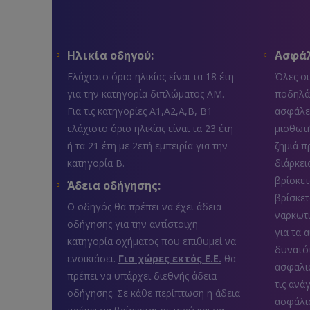
Ηλικία οδηγού:
Ασφάλ
Ελάχιστο όριο ηλικίας είναι τα 18 έτη
Όλες οι
για την κατηγορία διπλώματος ΑΜ.
ποδηλά
Για τις κατηγορίες Α1,Α2,Α,Β, Β1
ασφάλει
ελάχιστο όριο ηλικίας είναι τα 23 έτη
μισθωτή
ή τα 21 έτη με 2ετή εμπειρία για την
ζημιά π
κατηγορία Β.
διάρκει
βρίσκετ
Άδεια οδήγησης:
βρίσκετ
Ο οδηγός θα πρέπει να έχει άδεια
ναρκωτι
οδήγησης για την αντίστοιχη
για τα 
κατηγορία οχήματος που επιθυμεί να
δυνατότ
ενοικιάσει.
Για χώρες εκτός Ε.Ε.
θα
ασφαλι
πρέπει να υπάρχει διεθνής άδεια
τις ανά
οδήγησης. Σε κάθε περίπτωση η άδεια
ασφάλι