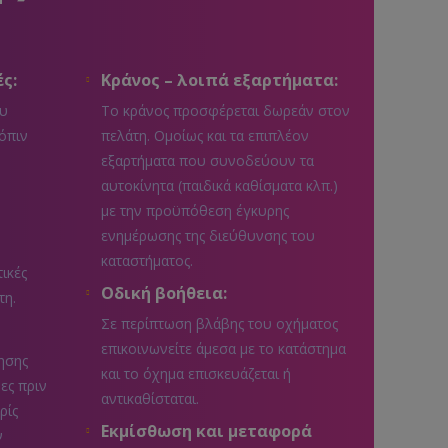
ς:
Κράνος – λοιπά εξαρτήματα:
ου
Το κράνος προσφέρεται δωρεάν στον
όπιν
πελάτη. Ομοίως και τα επιπλέον
εξαρτήματα που συνοδεύουν τα
αυτοκίνητα (παιδικά καθίσματα κλπ.)
με την προϋπόθεση έγκυρης
ενημέρωσης της διεύθυνσης του
καταστήματος.
τικές
Οδική βοήθεια:
τη.
Σε περίπτωση βλάβης του οχήματος
επικοινωνείτε άμεσα με το κατάστημα
ησης
και το όχημα επισκευάζεται ή
ρες πριν
αντικαθίσταται.
ρίς
Εκμίσθωση και μεταφορά
ν