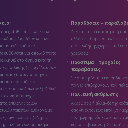
εια:
Παραδόσεις – παραλαβέ
 τιμές μίσθωσης (πλην των
Γίνονται στο κατάστημα ή όπ
των) περιλαμβάνουν απλή
αλλού επιθυμεί ο πελάτης κατ
α αστικής ευθύνης. Ο
συνεννόησης χωρίς επιπλέον
ς ευθύνεται για οποιαδήποτε
χρεώσεις.
ροκληθεί στο όχημα κατά τη
Πρόστιμα – τροχαίες
α εκμίσθωσης (η ασφάλεια δεν
παραβάσεις:
αι σε ισχύ όταν ο οδηγός
Όλα τα πρόστιμα και οι διοικη
αι υπό την επήρεια
ποινές επιβαρύνουν τον πελά
κών ουσιών ή αλκοόλ). Ειδικά
Πολιτική ακύρωσης:
αυτοκίνητα υπάρχει
ητα επιλογής τριών
Ακυρώσεις ή αλλαγές της κράτ
στικών πακέτων ανάλογα με
σας γίνονται έως επτά (7) ημέ
γκες των πελατών (πλήρης
την ημερομηνία ενοικίασης χω
ση, απλή ασφάλιση, πλήρης
καμιά επιβάρυνση. Σε αυτή τη