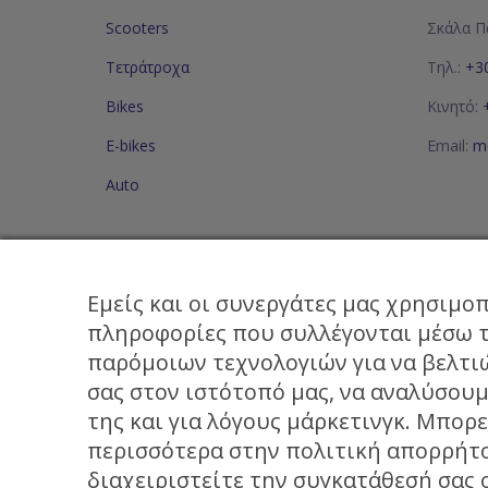
Scooters
Σκάλα Π
Τετράτροχα
Τηλ.:
+3
Bikes
Κινητό:
E-bikes
Email:
mo
Auto
ΧΡΗΣΙ
Πολιτικ
Εμείς και οι συνεργάτες μας χρησιμο
πληροφορίες που συλλέγονται μέσω τ
Μέλος του Ελληνικού
παρόμοιων τεχνολογιών για να βελτι
Οργανισμού Τουρισμού
σας στον ιστότοπό μας, να αναλύσου
No. 1468Ε82000057801
της και για λόγους μάρκετινγκ. Μπορε
περισσότερα στην πολιτική απορρήτο
No. 1471Ε8200005001
διαχειριστείτε την συγκατάθεσή σας