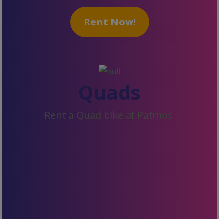
Rent Now!
Quads
Rent a Quad bike at Patmos.