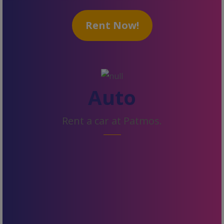
Rent Now!
Auto
Rent a car at Patmos.