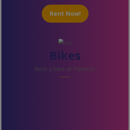
Rent Now!
Bikes
Rent a bike at Patmos.