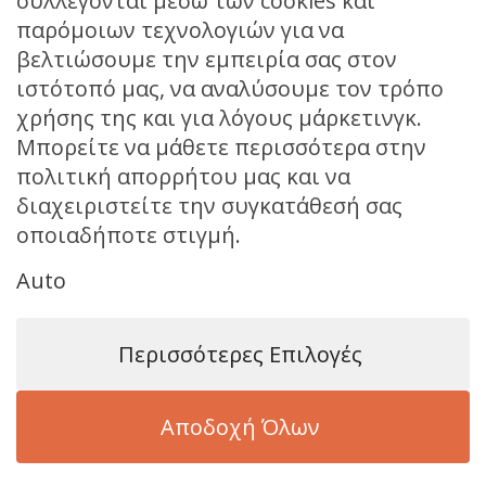
συλλέγονται μέσω των cookies και
παρόμοιων τεχνολογιών για να
PATMOS,
βελτιώσουμε την εμπειρία σας στον
14°
ιστότοπό μας, να αναλύσουμε τον τρόπο
χρήσης της και για λόγους μάρκετινγκ.
Μπορείτε να μάθετε περισσότερα στην
clear
πολιτική απορρήτου μας και να
διαχειριστείτε την συγκατάθεσή σας
Patmos,
weather forecast ▸
οποιαδήποτε στιγμή.
FIND US ON FACEBOOK
Auto
Περισσότερες Επιλογές
Αποδοχή Όλων
© 2026 Βillis Moto Rent Patmos Island. All Rights Reserved
Web Design