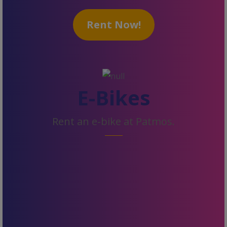
Rent Now!
E-Bikes
Rent an e-bike at Patmos.