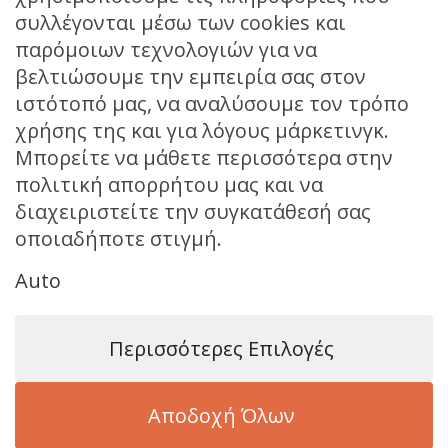
συλλέγονται μέσω των cookies και
παρόμοιων τεχνολογιών για να
βελτιώσουμε την εμπειρία σας στον
ιστότοπό μας, να αναλύσουμε τον τρόπο
χρήσης της και για λόγους μάρκετινγκ.
Μπορείτε να μάθετε περισσότερα στην
πολιτική απορρήτου μας και να
διαχειριστείτε την συγκατάθεσή σας
οποιαδήποτε στιγμή.
Auto
IDEAL ORAMA 353-D8
Περισσότερες Επιλογές
Αποδοχή Όλων
© 2026 Βillis Moto Rent Patmos Island. All Rights Reserved
Web Design